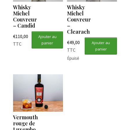
Whisky
Whisky
Michel
Michel
Couvreur
Couvreur
– Candid
–
Clearach
€
110,00
Ajouter au
€
49,00
Ajouter au
panier
TTC
panier
TTC
Épuisé
Vermouth
rouge de
Luxembo