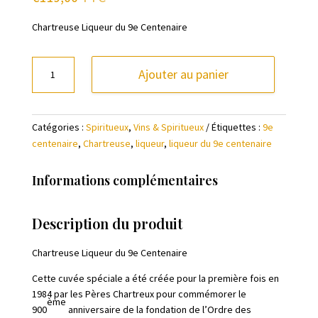
Chartreuse Liqueur du 9e Centenaire
quantité
Ajouter au panier
de
Chartreuse
Liqueur
Catégories :
Spiritueux
,
Vins & Spiritueux
Étiquettes :
9e
du
centenaire
,
Chartreuse
,
liqueur
,
liqueur du 9e centenaire
9e
Centenaire
Informations complémentaires
Description du produit
Chartreuse Liqueur du 9e Centenaire
Cette cuvée spéciale a été créée pour la première fois en
1984 par les Pères Chartreux pour commémorer le
ème
900
anniversaire de la fondation de l’Ordre des