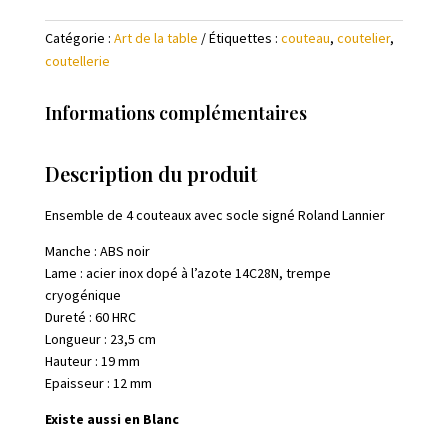
couteaux
Catégorie :
Art de la table
Étiquettes :
couteau
,
coutelier
,
-
coutellerie
Cut
the
bullshit
Informations complémentaires
Description du produit
Ensemble de 4 couteaux avec socle signé Roland Lannier
Manche : ABS noir
Lame : acier inox dopé à l’azote 14C28N, trempe
cryogénique
Dureté : 60 HRC
Longueur : 23,5 cm
Hauteur : 19 mm
Epaisseur : 12 mm
Existe aussi en Blanc