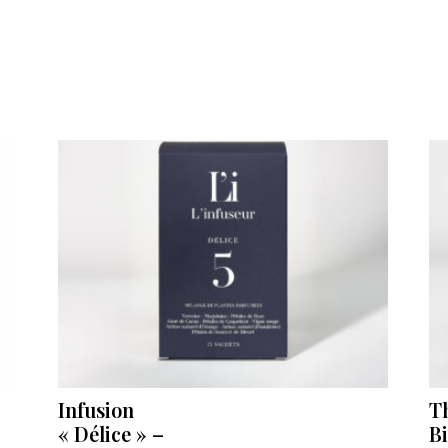
Infusion
T
« Délice » –
B