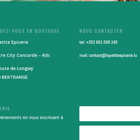
DEZ-VOUS EN BOUTIQUE
NOUS CONTACTER
etite Epicerie
tel: +352 661 568 245
re City Concorde – Rdc
mail: contact@lapetiteepicerie.lu
route de Longwy
0 BERTRANGE
ERIE
événements en vous inscrivant à