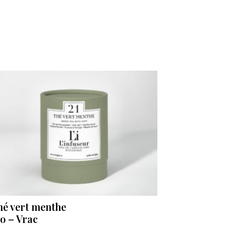
hé vert menthe
io – Vrac