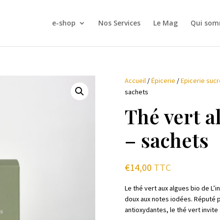
e-shop
Nos Services
Le Mag
Qui som
Accueil
/
Épicerie
/
Epicerie suc
sachets
Thé vert a
– sachets
€
14,00
TTC
Le thé vert aux algues bio de L’
doux aux notes iodées. Réputé p
antioxydantes, le thé vert invit