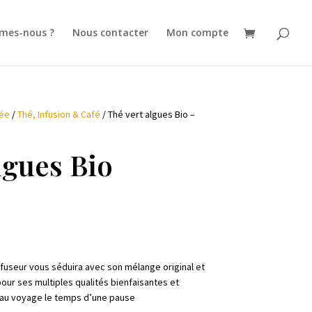
mes-nous ?
Nous contacter
Mon compte
rée
/
Thé, Infusion & Café
/ Thé vert algues Bio –
lgues Bio
infuseur vous séduira avec son mélange original et
our ses multiples qualités bienfaisantes et
e au voyage le temps d’une pause